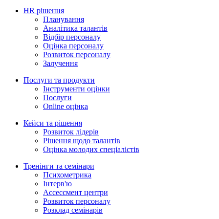
HR рішення
Планування
Аналітика талантів
Відбір персоналу
Оцінка персоналу
Розвиток персоналу
Залучення
Послуги та продукти
Інструменти оцінки
Послуги
Online оцінка
Кейси та рішення
Розвиток лідерів
Рішення щодо талантів
Оцінка молодих спеціалістів
Тренінги та семінари
Психометрика
Iнтерв'ю
Ассессмент центри
Розвиток персоналу
Розклад семінарів