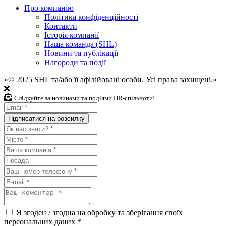
Про компанію
Політика конфіденційності
Контакти
Історія компанії
Наша команда (SHL)
Новини та публікації
Нагороди та події
«© 2025 SHL та/або її афілійовані особи. Усі права захищені.»
Слiдкуйте за новинами та подiями HR-спiльноти!
Я згоден / згодна на обробку та зберігання своїх
персональних даних
*