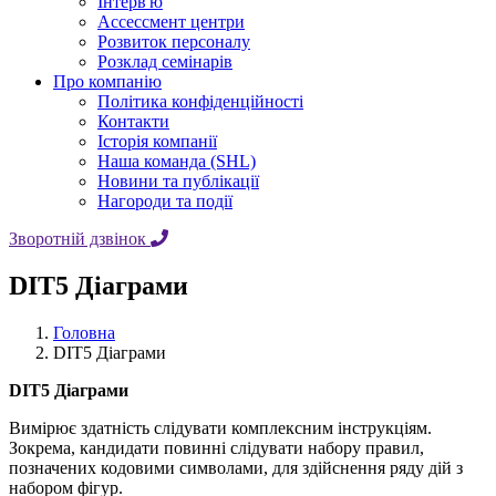
Iнтерв'ю
Ассессмент центри
Розвиток персоналу
Розклад семінарів
Про компанію
Політика конфіденційності
Контакти
Історія компанії
Наша команда (SHL)
Новини та публікації
Нагороди та події
Зворотній дзвінок
DIT5 Діаграми
Головна
DIT5 Діаграми
DIT5 Діаграми
Вимірює здатність слідувати комплексним інструкціям.
Зокрема, кандидати повинні слідувати набору правил,
позначених кодовими символами, для здійснення ряду дій з
набором фігур.