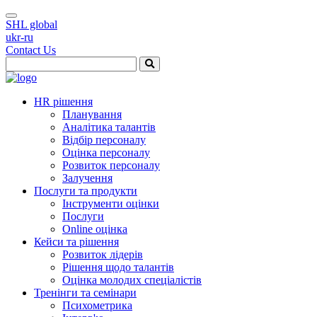
SHL global
ukr-ru
Contact Us
HR рішення
Планування
Аналітика талантів
Відбір персоналу
Оцінка персоналу
Розвиток персоналу
Залучення
Послуги та продукти
Інструменти оцінки
Послуги
Online оцінка
Кейси та рішення
Розвиток лідерів
Рішення щодо талантів
Оцінка молодих спеціалістів
Тренінги та семінари
Психометрика