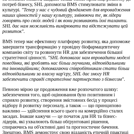
потреб бізнесу, SHL допомогла BMS стимулювати зміни в
культурі.
"Тепер у нас є чудовий фундамент для впровадження
наших цінностей у нашу культуру, змінюючи те, як лідери
говорять про своїх людей і як вони розвивають їхні таланти.
SHL дає нам можливість вимірювати та відстежувати цей
розвиток".
BMS тепер має ефективну платформу розвитку, яка допоможе
завершити трансформацію у провідну біофармацевтичну
компанію світу та розвинути HR для забезпечення більшої
стратегічної цінності.
"SHL допомагає нам впровадити моделі
поведінки, які зроблять нас більш гнучкими, відповідальними
та інноваційними; допомагаючи співробітникам стати більш
відповідальними за власну кар'єру, SHL дає змогу HR
забезпечити справді стратегічне партнерство з бізнесом"
.
Певною мірою це продовження вже розпочатого шляху:
забезпечення того, щоб оцінювання було позитивним і
сприяло розвитку, створення змістовних бесід у процесі
відбору й розвитку персоналу, а також — що принципово
важливо — здійснення всього цього на комерційно сталих
засадах. Інакше кажучи — це початок для HR та бізнес-
лідерів, які ухвалюють більш обґрунтовані рішення,
спираючись на об'єктивні дані та прогностичне бачення.
Зрештою, BMS демонструє свою відданість етичній практиці