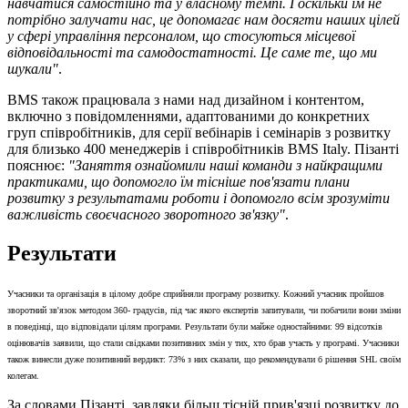
навчатися самостійно та у власному темпі. І оскільки їм не
потрібно залучати нас, це допомагає нам досягти наших цілей
у сфері управління персоналом, що стосуються місцевої
відповідальності та самодостатності. Це саме те, що ми
шукали"
.
BMS також працювала з нами над дизайном і контентом,
включно з повідомленнями, адаптованими до конкретних
груп співробітників, для серії вебінарів і семінарів з розвитку
для близько 400 менеджерів і співробітників BMS Italy. Пізанті
пояснює:
"Заняття ознайомили наші команди з найкращими
практиками, що допомогло їм тісніше пов'язати плани
розвитку з результатами роботи і допомогло всім зрозуміти
важливість своєчасного зворотного зв'язку"
.
Результати
Учасники та організація в цілому добре сприйняли програму розвитку. Кожний учасник пройшов
зворотний зв'язок методом 360- градусів, під час якого експертів запитували, чи побачили вони зміни
в поведінці, що відповідали цілям програми. Результати були майже одностайними: 99 відсотків
оцінювачів заявили, що стали свідками позитивних змін у тих, хто брав участь у програмі. Учасники
також винесли дуже позитивний вердикт: 73% з них сказали, що рекомендували б рішення SHL своїм
колегам.
За словами Пізанті, завдяки більш тісній прив'язці розвитку до