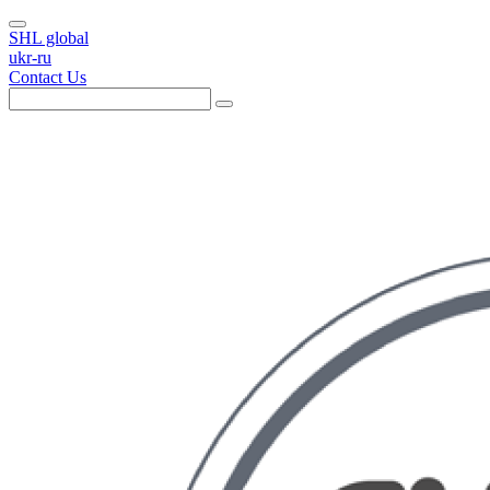
SHL global
ukr-ru
Contact Us