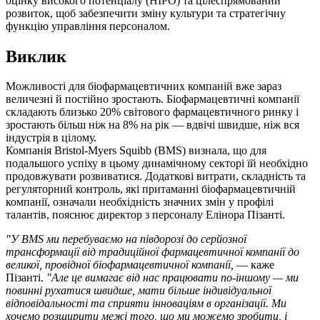
оцінку високого потенціалу (HIPO) та цілеспрямований
розвиток, щоб забезпечити зміну культури та стратегічну
функцію управління персоналом.
Виклик
Можливості для біофармацевтичних компаній вже зараз
величезні й постійно зростають. Біофармацевтичні компанії
складають близько 20% світового фармацевтичного ринку і
зростають більш ніж на 8% на рік — вдвічі швидше, ніж вся
індустрія в цілому.
Компанія Bristol-Myers Squibb (BMS) визнала, що для
подальшого успіху в цьому динамічному секторі їй необхідно
продовжувати розвиватися. Додаткові витрати, складність та
регуляторний контроль, які притаманні біофармацевтичній
компанії, означали необхідність значних змін у профілі
талантів, пояснює директор з персоналу Елінора Пізанті.
"У BMS ми перебуваємо на півдорозі до серйозної
трансформації від традиційної фармацевтичної компанії до
великої, провідної біофармацевтичної компанії,
— каже
Пізанті.
"Але це вимагає від нас працювати по-іншому — ми
повинні рухатися швидше, мати більше індивідуальної
відповідальності та сприяти інноваціям в організації. Ми
хочемо розширити межі того, що ми можемо зробити, і