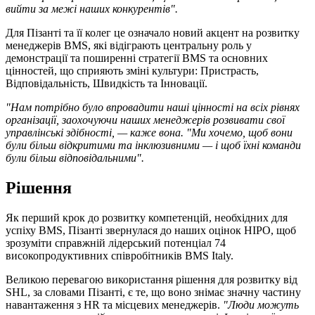
вийти за межі наших конкурентів".
Для Пізанті та її колег це означало новий акцент на розвитку
менеджерів BMS, які відіграють центральну роль у
демонстрації та поширенні стратегії BMS та основних
цінностей, що сприяють зміні культури: Пристрасть,
Відповідальність, Швидкість та Інновації.
"Нам потрібно було впровадити наші цінності на всіх рівнях
організації, заохочуючи наших менеджерів розвивати свої
управлінські здібності, — каже вона. "Ми хочемо, щоб вони
були більш відкритими та інклюзивними — і щоб їхні команди
були більш відповідальними".
Рішення
Як перший крок до розвитку компетенцій, необхідних для
успіху BMS, Пізанті звернулася до наших оцінок HIPO, щоб
зрозуміти справжній лідерський потенціал 74
високопродуктивних співробітників BMS Italy.
Великою перевагою використання рішення для розвитку від
SHL, за словами Пізанті, є те, що воно знімає значну частину
навантаження з HR та місцевих менеджерів.
"Люди можуть