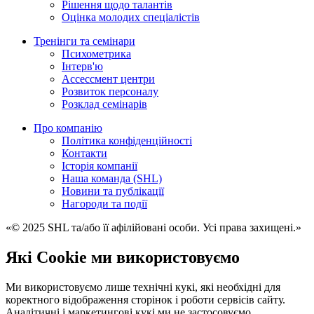
Рішення щодо талантів
Оцінка молодих спеціалістів
Тренінги та семінари
Психометрика
Iнтерв'ю
Ассессмент центри
Розвиток персоналу
Розклад семінарів
Про компанію
Політика конфіденційності
Контакти
Історія компанії
Наша команда (SHL)
Новини та публікації
Нагороди та події
«© 2025 SHL та/або її афілійовані особи. Усі права захищені.»
Які Cookie ми використовуємо
Ми використовуємо лише технічні кукі, які необхідні для
коректного відображення сторінок і роботи сервісів сайту.
Аналітичні і маркетингові кукі ми не застосовуємо.