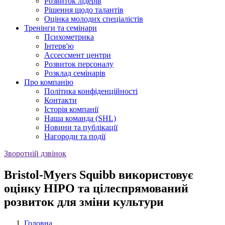
Розвиток лідерів
Рішення щодо талантів
Оцінка молодих спеціалістів
Тренінги та семінари
Психометрика
Iнтерв'ю
Ассессмент центри
Розвиток персоналу
Розклад семінарів
Про компанію
Політика конфіденційності
Контакти
Історія компанії
Наша команда (SHL)
Новини та публікації
Нагороди та події
Зворотній дзвінок
Bristol-Myers Squibb використовує
оцінку HIPO та цілеспрямований
розвиток для зміни культури
Головна