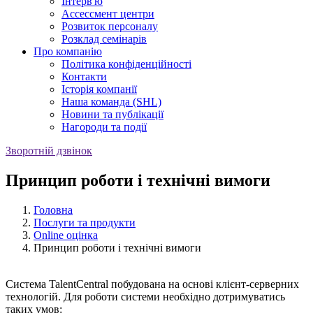
Iнтерв'ю
Ассессмент центри
Розвиток персоналу
Розклад семінарів
Про компанію
Політика конфіденційності
Контакти
Історія компанії
Наша команда (SHL)
Новини та публікації
Нагороди та події
Зворотній дзвінок
Принцип роботи і технічні вимоги
Головна
Послуги та продукти
Online оцінка
Принцип роботи і технічні вимоги
Система TalentCentral побудована на основі клієнт-серверних
технологій. Для роботи системи необхідно дотримуватись
таких умов: