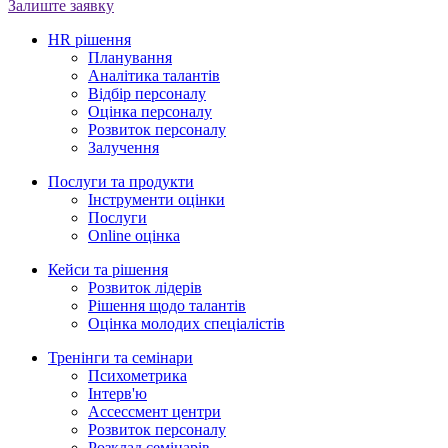
Залиште заявку
HR рішення
Планування
Аналітика талантів
Відбір персоналу
Оцінка персоналу
Розвиток персоналу
Залучення
Послуги та продукти
Інструменти оцінки
Послуги
Online оцінка
Кейси та рішення
Розвиток лідерів
Рішення щодо талантів
Оцінка молодих спеціалістів
Тренінги та семінари
Психометрика
Iнтерв'ю
Ассессмент центри
Розвиток персоналу
Розклад семінарів