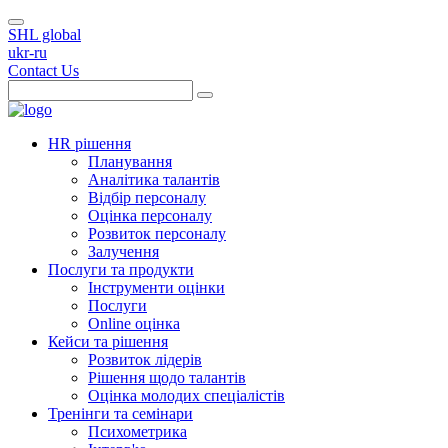
SHL global
ukr-ru
Contact Us
HR рішення
Планування
Аналітика талантів
Відбір персоналу
Оцінка персоналу
Розвиток персоналу
Залучення
Послуги та продукти
Інструменти оцінки
Послуги
Online оцінка
Кейси та рішення
Розвиток лідерів
Рішення щодо талантів
Оцінка молодих спеціалістів
Тренінги та семінари
Психометрика