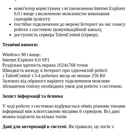
комп'ютер користувача з встановленим Internet Explorer
6.0 і вище з включеною можливістю виконання
сценаріїв (клієнт);
постійне підключення до мережі Інтернет на час сеансу
роботи з системою (комунікаційний канал);
доступність сервера TalentCentral (сервер).
Технічні вимоги:
Windows 98 і вище.
Internet Explorer 6.0 SP1
Роздільна здатність екрана 1024x768 точок
Швидкість виходу в Інтернет при одночасній роботі
з TalentCentral з 3-4 робочих місць не менше 256 Кб
Залежно від обраного варіанту підключення можливе
збільшення списку необхідних умов для роботи з системою.
Захист інформації та безпека
У ході роботи з системою відбувається обмін різними типами
інформації між клієнтськими місцями й сервером. Всі дані
можна поділити на кілька типів:
Дані для авторизації в системі
. Як правило, це логін з