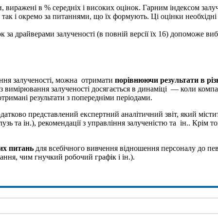
, виражені в % середніх і високих оцінок. Гарним індексом залу
 так і окремо за питаннями, що їх формують. Ці оцінки необхідні 
к за драйверами залученості (в повній версії їх 16) допоможе ви
ення залученості, можна отримати
порівнюючи результати в різ
 з вимірювання залученості досягається в динаміці — коли компа
отримані результати з попередніми періодами.
датково представлений експертний аналітичний звіт, який міст
алузь та ін.), рекомендації з управління залученістю та ін.. Крі
их питань
для всебічного вивчення відношення персоналу до пе
ння, чим гнучкий робочий графік і ін.).