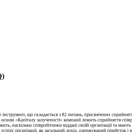
Q)
е інструмент, що складається з 82 питань, присвячених сприйня
 основі «Капіталу залученості» компанії лежить сприйняття співр
ить, наскільки співробітники віддані своїй організації та мають
успіху організації, як загальний дохід, одержуваний прибуток і р