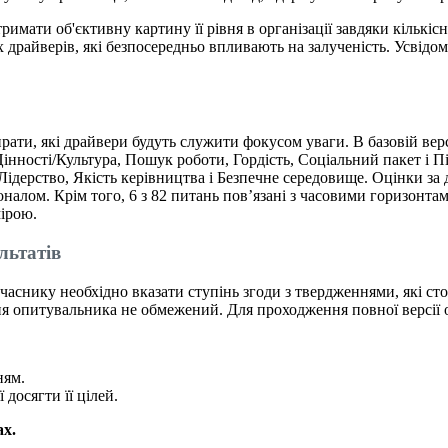
римати об'єктивну картину її рівня в організації завдяки кільк
их драйверів, які безпосередньо впливають на залученість. Усві
ирати, які драйвери будуть служити фокусом уваги. В базовій в
Цінності/Культура, Пошук роботи, Гордість, Соціальний пакет і П
 Лідерство, Якість керівництва і Безпечне середовище. Оцінки 
оналом. Крім того, 6 з 82 питань пов’язані з часовими горизонта
мірою.
льтатів
часнику необхідно вказати ступінь згоди з твердженнями, які стос
ня опитувальника не обмежений. Для проходження повної версії 
ням.
досягти її цілей.
ах
.