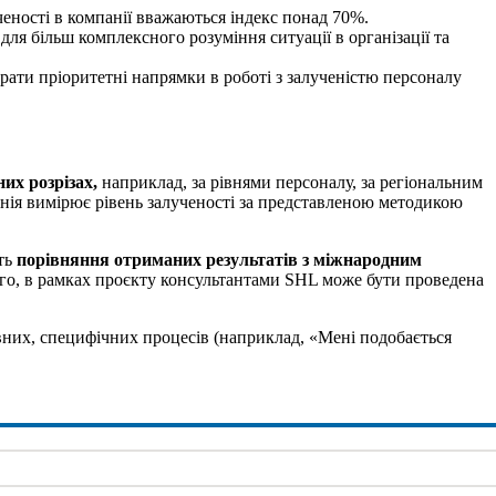
ченості в компанії вважаються індекс понад 70%.
для більш комплексного розуміння ситуації в організації та
брати пріоритетні напрямки в роботі з залученістю персоналу
них розрізах,
наприклад, за рівнями персоналу, за регіональним
нія вимірює рівень залученості за представленою методикою
ить
порівняння отриманих результатів з міжнародним
м того, в рамках проєкту консультантами SHL може бути проведена
вних, специфічних процесів (наприклад, «Мені подобається