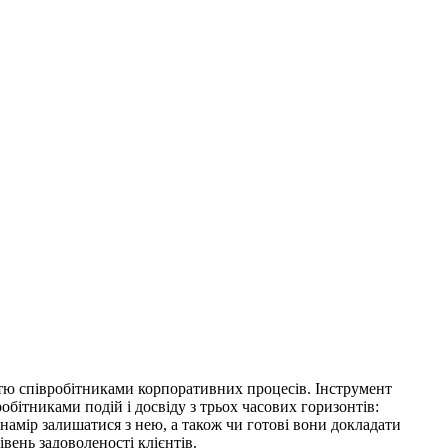
ттю співробітниками корпоративних процесів. Інструмент
обітниками подій і досвіду з трьох часових горизонтів:
 намір залишатися з нею, а також чи готові вони докладати
івень задоволеності клієнтів.