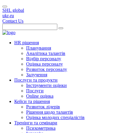
SHL global
ukr-ru
Contact Us
HR рішення
Планування
Аналітика талантів
Відбір персоналу
Оцінка персоналу
Розвиток персоналу
Залучення
Послуги та продукти
Інструменти оцінки
Послуги
Online оцінка
Кейси та рішення
Розвиток лідерів
Рішення щодо талантів
Оцінка молодих спеціалістів
Тренінги та семінари
Психометрика