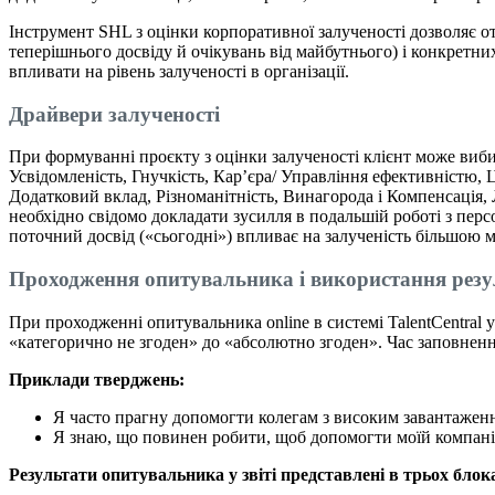
Інструмент SHL з оцінки корпоративної залученості дозволяє от
теперішнього досвіду й очікувань від майбутнього) і конкретн
впливати на рівень залученості в організації.
Драйвери залученості
При формуванні проєкту з оцінки залученості клієнт може виб
Усвідомленість, Гнучкість, Кар’єра/ Управління ефективністю, 
Додатковий вклад, Різноманітність, Винагорода і Компенсація,
необхідно свідомо докладати зусилля в подальшій роботі з перс
поточний досвід («сьогодні») впливає на залученість більшою 
Проходження опитувальника і використання резу
При проходженні опитувальника online в системі TalentCentral у
«категорично не згоден» до «абсолютно згоден». Час заповнен
Приклади тверджень
:
Я часто прагну допомогти колегам з високим завантажен
Я знаю, що повинен робити, щоб допомогти моїй компанії 
Результат
и
оп
итувальника у звіті представлені в трьох блок