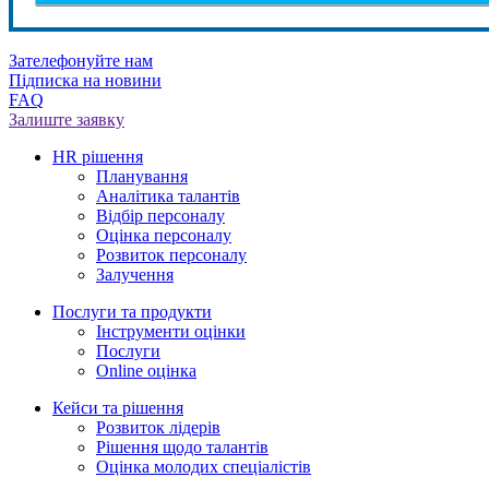
Зателефонуйте нам
Підписка на новини
FAQ
Залиште заявку
HR рішення
Планування
Аналітика талантів
Відбір персоналу
Оцінка персоналу
Розвиток персоналу
Залучення
Послуги та продукти
Інструменти оцінки
Послуги
Online оцінка
Кейси та рішення
Розвиток лідерів
Рішення щодо талантів
Оцінка молодих спеціалістів