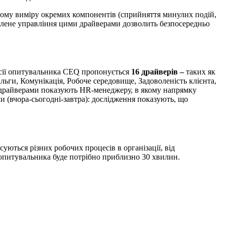
існому виміру окремих компонентів (сприйняття минулих подій,
домлене управління цими драйверами дозволить безпосередньо
ерсії опитувальника CEQ пропонується
16 драйверів –
таких як
ільги, Комунікація, Робоче середовище, Задоволеність клієнта,
за драйверами показують HR-менеджеру, в якому напрямку
ми (вчора-сьогодні-завтра): дослідження показують, що
уються різних робочих процесів в організації, від
опитувальника буде потрібно приблизно 30 хвилин.