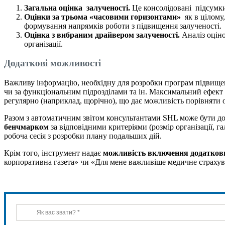
Загальна
оц
і
нка
залученості
.
Це консолідовані підсумки
Оцінки за трьома «часовими горизонтами»
як в цілому,
формування напрямків роботи з підвищення залученості.
Оцінка з вибраним драйвером залученості.
Аналіз оціно
організації.
Додаткові можливості
Важливу інформацію, необхідну для розробки програм підвищ
чи за функціональним підрозділами та ін. Максимальний ефект
регулярно (наприклад, щорічно), що дає можливість порівняти 
Разом з автоматичним звітом консультантами SHL може бути до
бенчмарком
за відповідними критеріями (розмір організації, г
робоча сесія з розробки плану подальших дій.
Крім того, інструмент надає
можливість включення додатков
корпоративна газета» чи «Для мене важливіше медичне страхува