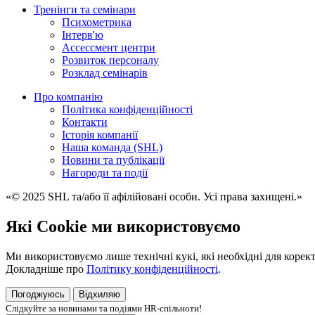
Тренінги та семінари
Психометрика
Iнтерв'ю
Ассессмент центри
Розвиток персоналу
Розклад семінарів
Про компанію
Політика конфіденційності
Контакти
Історія компанії
Наша команда (SHL)
Новини та публікації
Нагороди та події
«© 2025 SHL та/або її афілійовані особи. Усі права захищені.»
Які Cookie ми використовуємо
Ми використовуємо лише технічні кукі, які необхідні для корект
Докладніше про
Політику конфіденційності
.
Погоджуюсь
Відхиляю
Слiдкуйте за новинами та подiями HR-спiльноти!