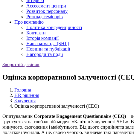
Iнтерв'ю
Ассессмент центри
Розвиток персоналу
Розклад семінарів
Про компанію
Політика конфіденційності
Контакти
Історія компанії
Наша команда (SHL)
Новини та публікації
Нагороди та події
Зворотній дзвінок
Оцінка корпоративної залученості (CE
Головна
HR рішення
Залучення
Оцінка корпоративної залученості (CEQ)
Опитувальник
Corporate Engagement Questionnaire (CEQ)
– ц
ґрунтується на глобальній моделі «Капітал Залученості SHL». В
минулого, сьогодення і майбутнього. Від цього сприйняття залеж
додаткові зусилля. А це, своєю чергою, визначає такі параметри 