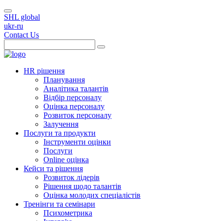
SHL global
ukr-ru
Contact Us
HR рішення
Планування
Аналітика талантів
Відбір персоналу
Оцінка персоналу
Розвиток персоналу
Залучення
Послуги та продукти
Інструменти оцінки
Послуги
Online оцінка
Кейси та рішення
Розвиток лідерів
Рішення щодо талантів
Оцінка молодих спеціалістів
Тренінги та семінари
Психометрика