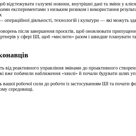
б відстежувати галузеві новини, внутрішні дані та зміни у клієн
ими експериментами з низьким ризиком і використання результат
х
 операційної діяльності, технологій і культури — які можуть зда
оворень після завершення проєктів, щоб оновлювати припущення
ртнерів у сфері ШІ, щоб «мислити» разом і швидше планувати та 
конавців
дуть від реактивного управління змінами до проактивного створе
які вже побачили наближення «хвилі» й почали будувати шлях уп
ть вашої робочої сили до роботи із застосуванням ШІ та почати ф
ому середовищі.