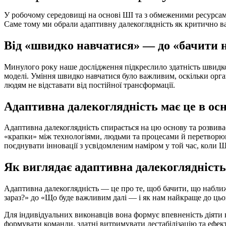
У робочому середовищі на основі ШІ та з обмеженими ресурсами, 
Саме тому ми обрали адаптивну далекоглядність як критично в
Від «швидко навчатися» — до «бачити 
Минулого року наше дослідження підкреслило здатність швидко 
моделі. Уміння швидко навчатися було важливим, оскільки орган
людям не відставати від постійної трансформації.
Адаптивна далекоглядність має це в ос
Адаптивна далекоглядність спирається на цю основу та розвива
«крапки» між технологіями, людьми та процесами й перетворюют
поєднувати інновації з усвідомленим наміром у той час, коли 
Як виглядає адаптивна далекоглядність
Адаптивна далекоглядність — це про те, щоб бачити, що наближа
зараз?» до «Що буде важливим далі — і як нам найкраще до цьо
Для індивідуальних виконавців вона формує впевненість діяти в
формувати команди, здатні витримувати дестабілізацію та ефект