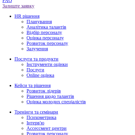
FAQ
Залиште заявку
HR рішення
Планування
Аналітика талантів
Відбір персоналу
Оцінка персоналу
Розвиток персоналу
Залучення
Послуги та продукти
Інструменти оцінки
Послуги
Online оцінка
Кейси та рішення
Розвиток лідерів
Рішення щодо талантів
Оцінка молодих спеціалістів
Тренінги та семінари
Психометрика
Iнтерв'ю
Ассессмент центри
Розвиток персоналу