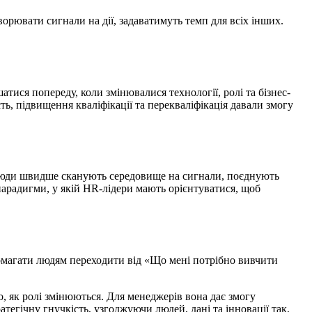
ворювати сигнали на дії, задаватимуть темп для всіх інших.
ися попереду, коли змінювалися технології, ролі та бізнес-
ть, підвищення кваліфікації та перекваліфікація давали змогу
ю, люди швидше сканують середовище на сигнали, поєднують
парадигми, у якій HR-лідери мають орієнтуватися, щоб
опомагати людям переходити від «Що мені потрібно вивчити
о, як ролі змінюються. Для менеджерів вона дає змогу
тегічну гнучкість, узгоджуючи людей, дані та інновації так,