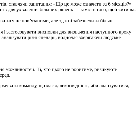
тів, ставлячи запитання: «Що це може означати за 6 місяців?»
ів для ухвалення більших рішень — замість того, щоб «йти ва-
ватися не пов’язаними, але здатні забезпечити більш
 і застосовувати висновки для визначення наступного кроку
аналізувати різні сценарії, водночас зберігаючи людське
ння можливостей. Ті, хто цього не робитиме, ризикують
еред.
ормувати команду, що має далекоглядність, аби адаптуватися,