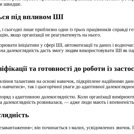
ти швидше.
ться під впливом ШІ
 і сьогодні лише приблизно один із трьох працівників справді г
ію, якщо організації не реагуватимуть на нього.
скорювати ініціативи у сфері ШІ, автоматизації та даних і вод
вна далекоглядність дасть змогу людям використовувати ШІ як п
іфікації та готовності до роботи із заст
вління талантами на основі навичок, підкріплене надійними дан
 навчатися», так і цьогорічної уваги до адаптивної далекогляднос
поряд з адаптивною далекоглядністю. Коли організації вимірюють
далекоглядність розвивалася, — адже люди мають і впевненість, 
глядність
езавантаження»; він починається з малих, усвідомлених звичок.