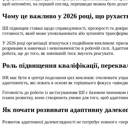
щоб непомітні, на перший погляд, перешкоди можна було дола
Чому це важливо у 2026 році, що рухає
ШІ підвищив ставки щодо справедливості, прозорості та довіри,
готовності, який може уповільнювати або зупиняти трансформац
У 2026 році організації зіткнуться з подвійним викликом: при
розривами в навичках і невизначеністю в робочій силі. Адапти
робота, ще до того, як зовнішній тиск змусить реагувати.
Роль підвищення кваліфікації, переквал
HR має бути в центрі подолання цих викликів: очолювати упра
адаптивність, які лежать в основі як торішнього фокуса «швидко
Готовність до роботи із застосуванням ШІ є базовим чинником 
плани розвитку, вони створюють умови для того, щоб адаптивна 
Як почати розвивати адаптивну далеко
Розвиток адаптивної далекоглядності не потребує повного «пер