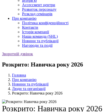
Iнтерв'ю
Ассессмент центри
Розвиток персоналу
Розклад семінарів
Про компанію
Політика конфіденційності
Контакти
Історія компанії
Наша команда (SHL)
Новини та публікації
Нагороди та події
Зворотній дзвінок
Розкрито: Навичка року 2026
Головна
Про компанію
Новини та публікації
Люди та організації
Розкрито: Навичка року 2026
Розкрито: Навичка року 2026