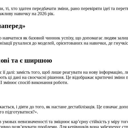
ті, хто здатен передбачати зміни, рано перевіряти ідеї та перет
ажливу навичку на 2026 рік.
наперед»
навчатися як базовий чинник успіху, що допомагає людям залишат
ізації рухалися до моделей, орієнтованих на навички, де гнучкіс
нові та є ширшою
є її далі: замість того, щоб лише реагувати на нову інформаці
ь ці дані на своєчасні рішення. Це відображає критичні зміни 
ШІ змінює спосіб виконання роботи.
ється, і діяти до того, як настане дестабілізація. Це означає д
го підготуватися?».
 умовах невизначеності та зміцнює кар’єрну стійкість у міру тог
ивно розв’язувати проблеми. Для керівників вона забезпечує стра