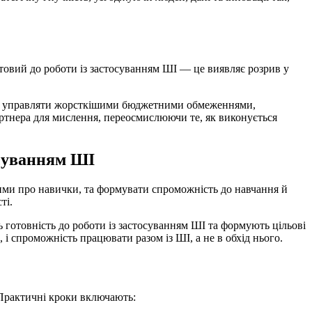
отовий до роботи із застосуванням ШІ — це виявляє розрив у
ночас управляти жорсткішими бюджетними обмеженнями,
артнера для мислення, переосмислюючи те, як виконується
осуванням ШІ
ими про навички, та формувати спроможність до навчання й
ті.
 готовність до роботи із застосуванням ШІ та формують цільові
і спроможність працювати разом із ШІ, а не в обхід нього.
 Практичні кроки включають: