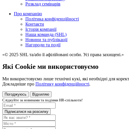
Розклад семінарів
Про компанію
Політика конфіденційності
Контакти
Історія компанії
Наша команда (SHL)
Новини та публікації
Нагороди та події
«© 2025 SHL та/або її афілійовані особи. Усі права захищені.»
Які Cookie ми використовуємо
Ми використовуємо лише технічні кукі, які необхідні для корект
Докладніше про
Політику конфіденційності
.
Погоджуюсь
Відхиляю
Слiдкуйте за новинами та подiями HR-спiльноти!