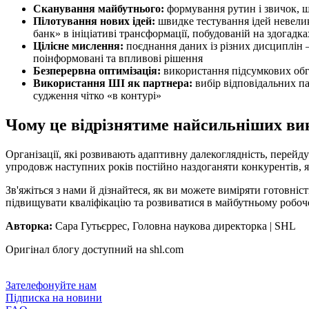
Сканування майбутнього:
формування рутин і звичок, що
Пілотування нових ідей:
швидке тестування ідей невелик
банк» в ініціативі трансформації, побудованій на здогадка
Цілісне мислення:
поєднання даних із різних дисциплін —
поінформовані та впливові рішення
Безперервна оптимізація:
використання підсумкових обг
Використання ШІ як партнера:
вибір відповідальних па
судження чітко «в контурі»
Чому це відрізнятиме найсильніших ви
Організації, які розвивають адаптивну далекоглядність, перей
упродовж наступних років постійно наздоганяти конкурентів, 
Зв'яжіться з нами й дізнайтеся, як ви можете виміряти готовніс
підвищувати кваліфікацію та розвиватися в майбутньому робоч
Авторка:
Сара Гутьєррес, Головна наукова директорка | SHL
Оригінал блогу доступний на shl.com
Зателефонуйте нам
Підписка на новини