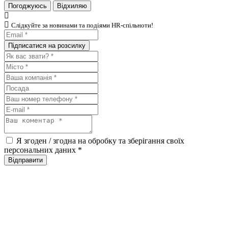
Погоджуюсь
Відхиляю
Слiдкуйте за новинами та подiями HR-спiльноти!
Я згоден / згодна на обробку та зберігання своїх
персональних даних
*