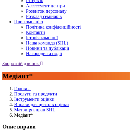
Iнтерв'ю
Ассессмент центри
Розвиток персоналу
Розклад семінарів
Про компанію
Політика конфіденційності
Контакти
Історія компанії
Наша команда (SHL)
Новини та публікації
Нагороди та події
Зворотній дзвінок
Медіант*
Головна
Послуги та продукти
Інструменти оцінки
Вправи для центрів оцінки
Матриця вправ SHL
Медіант*
Опис вправи