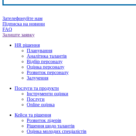
Зателефонуйте нам
Підписка на новини
FAQ
Залиште заявку
HR рішення
Планування
Аналітика талантів
Відбір персоналу
Оцінка персоналу
Розвиток персоналу
Залучення
Послуги та продукти
Інструменти оцінки
Послуги
Online оцінка
Кейси та рішення
Розвиток лідерів
Рішення щодо талантів
Оцінка молодих спеціалістів