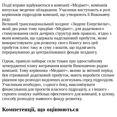
Події вправи відбуваються в компанії «Медіант», компанія
випускає медичне обладнання. Учасники виступають в ролі
керівників підрозділів компанії, що утворюють її Виконавчу
раду.
Великий транснаціональний холдинг «Зюдене Енергівельт»,
який два роки тому придбав «Медіант», для додаткового
стимулювання своїх дочірніх структур ввів правило, згідно з
яким компанія, що одержала надплановий прибуток, може
використовувати для розвитку свого бізнесу весь цей
прибуток плюс таку ж суму з коштів, що підлягають
перерахуванню до централізованих фондів холдингу.
Однак, правило набирає сили тільки при одностайному
затвердженні плану витрачання коштів Виконавчою радою
компанії. Тому керівники «Медіант», якими за звітний період
був отриманий додатковий прибуток, мають виробити спільне
рішення про розподіл виділених асигнувань серед підрозділів.
Учасникам необхідно, з одного боку, максимізувати
фінансування для проєктів власного підрозділу, а з іншого -
сприяти пошуку найбільш ефективного для компанії, в цілому,
способу розподілу наявного фонду розвитку.
Компетенції, що оцінюються