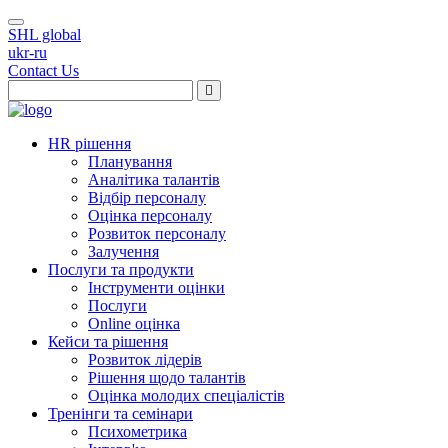
SHL global
ukr-ru
Contact Us
HR рішення
Планування
Аналітика талантів
Відбір персоналу
Оцінка персоналу
Розвиток персоналу
Залучення
Послуги та продукти
Інструменти оцінки
Послуги
Online оцінка
Кейси та рішення
Розвиток лідерів
Рішення щодо талантів
Оцінка молодих спеціалістів
Тренінги та семінари
Психометрика