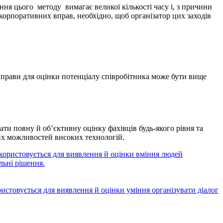
ення цього методу вимагає великої кількості часу і, з причини
корпоративних вправ, необхідно, щоб організатор цих заходів
 вправи для оцінки потенціалу співробітника може бути вище
и повну й об’єктивну оцінку фахівців будь-якого рівня та
них можливостей високих технологій.
икористовується для виявлення й оцінки вміння людей
льні рішення.
ристовується для виявлення й оцінки уміння організувати діалог