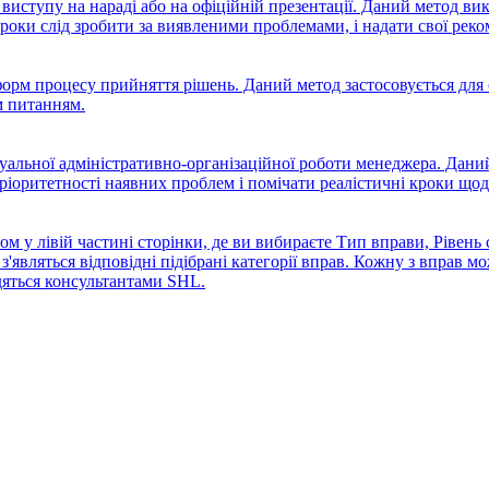
виступу на нараді або на офіційній презентації. Даний метод ви
оки слід зробити за виявленими проблемами, і надати свої реком
форм процесу прийняття рішень. Даний метод застосовується для 
м питанням.
уальної адміністративно-організаційної роботи менеджера. Дани
ріоритетності наявних проблем і помічати реалістичні кроки щод
м у лівій частині сторінки, де ви вибираєте Тип вправи, Рівень с
з'являться відповідні підібрані категорії вправ. Кожну з вправ
дяться консультантами SHL.