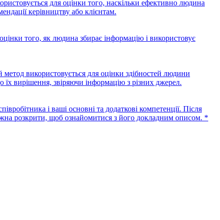
користовується для оцінки того, наскільки ефективно людина
ендації керівництву або клієнтам.
оцінки того, як людина збирає інформацію і використовує
й метод використовується для оцінки здібностей людини
о їх вирішення, звіряючи інформацію з різних джерел.
півробітника і ваші основні та додаткові компетенції. Після
 можна розкрити, щоб ознайомитися з його докладним описом. *