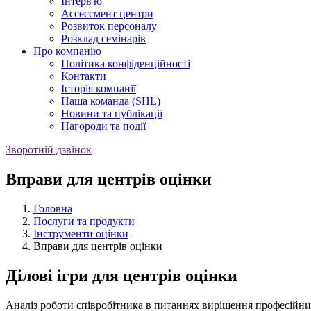
Iнтерв'ю
Ассессмент центри
Розвиток персоналу
Розклад семінарів
Про компанію
Політика конфіденційності
Контакти
Історія компанії
Наша команда (SHL)
Новини та публікації
Нагороди та події
Зворотній дзвінок
Вправи для центрів оцінки
Головна
Послуги та продукти
Інструменти оцінки
Вправи для центрів оцінки
Ділові ігри для центрів оцінки
Аналіз роботи співробітника в питаннях вирішення професійних