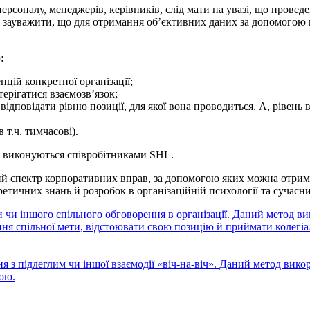
персоналу, менеджерів, керівників, слід мати на увазі, що провед
о зауважити, що для отримання об’єктивних даних за допомогою 
:
цій конкретної організації;
ерігатися взаємозв’язок;
відповідати рівню позиції, для якої вона проводиться. А, рівень
 т.ч. тимчасові).
кі виконуються співробітниками SHL.
й спектр корпоративних вправ, за допомогою яких можна отримат
оретичних знань й розробок в організаційній психології та сучас
 чи іншого спільного обговорення в організації. Даний метод в
ння спільної мети, відстоювати свою позицію й приймати колегіа
 з підлеглим чи іншої взаємодії «віч-на-віч». Даний метод вико
ою.