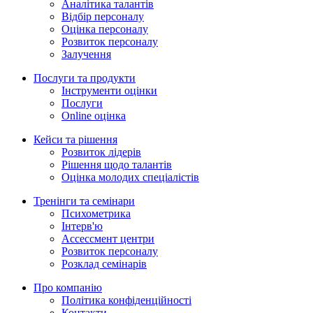
Аналітика талантів
Відбір персоналу
Оцінка персоналу
Розвиток персоналу
Залучення
Послуги та продукти
Інструменти оцінки
Послуги
Online оцінка
Кейси та рішення
Розвиток лідерів
Рішення щодо талантів
Оцінка молодих спеціалістів
Тренінги та семінари
Психометрика
Iнтерв'ю
Ассессмент центри
Розвиток персоналу
Розклад семінарів
Про компанію
Політика конфіденційності
Контакти