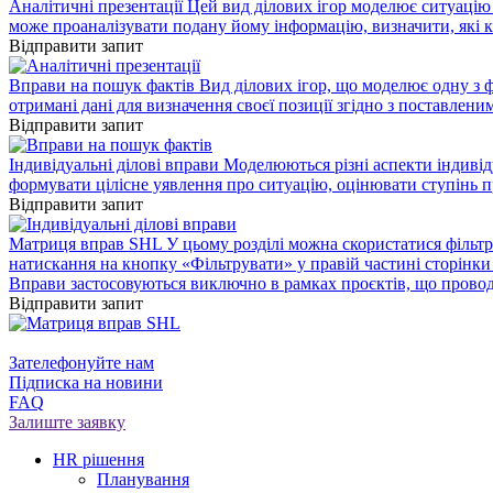
Аналітичні презентації
Цей вид ділових ігор моделює ситуацію 
може проаналізувати подану йому інформацію, визначити, які кр
Відправити запит
Вправи на пошук фактів
Вид ділових ігор, що моделює одну з 
отримані дані для визначення своєї позиції згідно з поставлени
Відправити запит
Індивідуальні ділові вправи
Моделюються різні аспекти індивід
формувати цілісне уявлення про ситуацію, оцінювати ступінь п
Відправити запит
Матриця вправ SHL
У цьому розділі можна скористатися фільтро
натискання на кнопку «Фільтрувати» у правій частині сторінки 
Вправи застосовуються виключно в рамках проєктів, що прово
Відправити запит
Зателефонуйте нам
Підписка на новини
FAQ
Залиште заявку
HR рішення
Планування