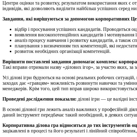
Центри оцінки та розвитку, результатом використання яких є о
індивідів, які дозволяють виділити найбільш успішних серед них
Завдання, які вирішуються за допомогою корпоративних Цен
відбір і просування успішних кандидатів. Проводиться оці
виявлення високопотенційних кандидатів і мотивування їх
аналіз процесу навчання і розвитку кандидатів, а також сп
планування з визначенням тих компетенцій, які недостатн
розвиток необхідних організації компетенцій.
Вирішити поставлені завдання допомагає комплекс корпора
Такі вправи отримали назву «ділових ігор», за участю яких, за
Усі ділові ігри будуються на основі реальних робочих ситуацій
заходах дає «гравцям» можливість розвинути навички та уміння ,
менеджерів. Крім того, цей тип вправ широко використовується 
Проведені дослідження показали:
ділові ігри — це валідні ін
В основі ділової гри лежить аналіз важливих у професійній діял
даний інструмент передбачає такий необхідний, в деяких ситуац
Корпоративна ділова гра відноситься до тих інструментів оц
зацікавлені в процесі та його результаті і лінійний співробітник