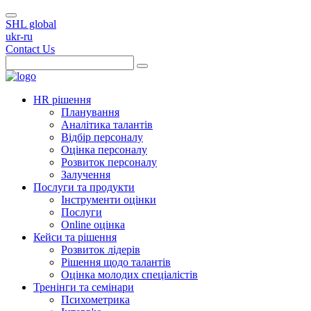
SHL global
ukr-ru
Contact Us
HR рішення
Планування
Аналітика талантів
Відбір персоналу
Оцінка персоналу
Розвиток персоналу
Залучення
Послуги та продукти
Інструменти оцінки
Послуги
Online оцінка
Кейси та рішення
Розвиток лідерів
Рішення щодо талантів
Оцінка молодих спеціалістів
Тренінги та семінари
Психометрика