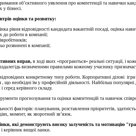
тримання об’єктивного уявлення про компетенції та навички канд
 у бізнесі.
трів оцінки та розвитку:
нка рівня відповідності кандидата вакантній посаді, оцінка нави
 до роботи в компанії;
івробітників;
ьо розвинені в компанії;
тивних вправ,
в ході яких «програються» реальні ситуації, і ко
 заздалегідь визначеними правилами кожному учаснику призначаєт
, відповідних конкретному типу роботи. Корпоративні ділові ігр
 що необхідні їм у професійній діяльності. Найбільш популярні д
і серед керівного складу.
струменти прогнозування та оцінки компетенцій та навичок співр
ьності факторів: планування, розставлення пріоритетів, здатність
іях, момент, як зворотний зв’язок.
інки, які демонструють високу залученість та мотивацію "грав
, і керівник вищої ланки.