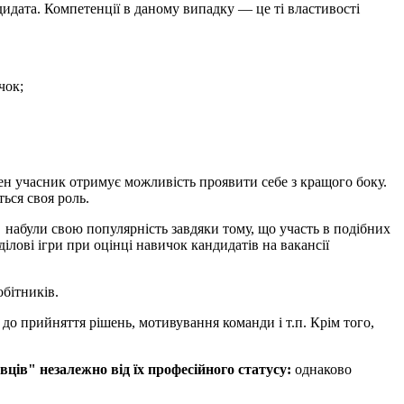
идата. Компетенції в даному випадку — це ті властивості
чок;
жен учасник отримує можливість проявити себе з кращого боку.
ься своя роль.
и набули свою популярність завдяки тому, що участь в подібних
ілові ігри при оцінці навичок кандидатів на вакансії
обітників.
 до прийняття рішень, мотивування команди і т.п. Крім того,
ців" незалежно від їх професійного статусу:
однаково