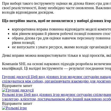
При виборі такого інструменту оцінки як ділова бізнес-гра для 
своєї реалістичності, йому необхідно часте оновлення. Важлив
володів відповідним досвідом.
Що потрібно знати, щоб не помилитися у виборі ділових ігор
корпоративна вправа повинна відповідати моделі компетен
між рівнем вправи й рівнем робочої позиції повинен спост
обрана ділова гра для оцінки навичок персоналу повинна 
рівня позиції;
не випускати з уваги ресурси, якими володіє організація (в
Деякі вправи можна використовувати тільки в ході проєктів, я
Компанія SHL на основі наукових підходів розробила величезни
кваліфікації. Ці валідні інструменти — результат поєднання те
Групові дискусії
Цей вид ділових ігор моделює ситуацію наради
спілкуватися між собою, організовувати взаємодію для досягне
Відправити запит
Рольові ігри
Цей вид ділових ігор моделює ситуацію спілкування
з колегою, клієнтом, постачальником або інший важливою особ
Відправити запит