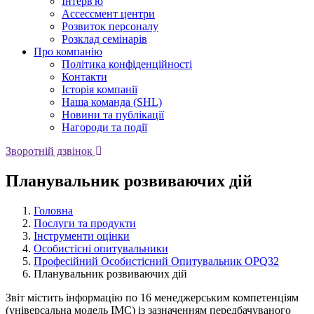
Iнтерв'ю
Ассессмент центри
Розвиток персоналу
Розклад семінарів
Про компанію
Політика конфіденційності
Контакти
Історія компанії
Наша команда (SHL)
Новини та публікації
Нагороди та події
Зворотній дзвінок
Планувальник розвиваючих дій
Головна
Послуги та продукти
Інструменти оцінки
Особистісні опитувальники
Професійний Особистісний Опитувальник OPQ32
Планувальник розвиваючих дій
Звіт містить інформацію по 16 менеджерським компетенціям
(універсальна модель IMC) із зазначенням передбачуваного