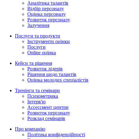
Аналітика талантів
Відбір персоналу
Оцінка персоналу
Розвиток персоналу
Залучення
Послуги та продукти
Інструменти оцінки
Послуги
Online оцінка
Кейси та рішення
Розвиток лідерів
Рішення щодо талантів
Оцінка молодих спеціалістів
Тренінги та семінари
Психометрика
Iнтерв'ю
Ассессмент центри
Розвиток персоналу
Розклад семінарів
Про компанію
Політика конфіденційності