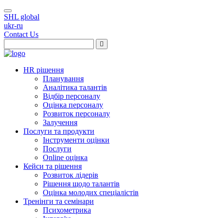
SHL global
ukr-ru
Contact Us
HR рішення
Планування
Аналітика талантів
Відбір персоналу
Оцінка персоналу
Розвиток персоналу
Залучення
Послуги та продукти
Інструменти оцінки
Послуги
Online оцінка
Кейси та рішення
Розвиток лідерів
Рішення щодо талантів
Оцінка молодих спеціалістів
Тренінги та семінари
Психометрика