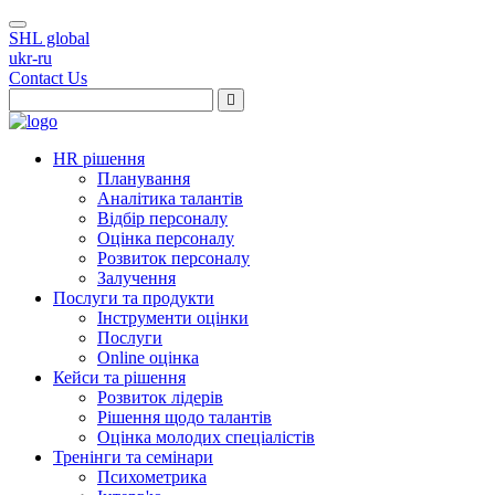
SHL global
ukr-ru
Contact Us
HR рішення
Планування
Аналітика талантів
Відбір персоналу
Оцінка персоналу
Розвиток персоналу
Залучення
Послуги та продукти
Інструменти оцінки
Послуги
Online оцінка
Кейси та рішення
Розвиток лідерів
Рішення щодо талантів
Оцінка молодих спеціалістів
Тренінги та семінари
Психометрика