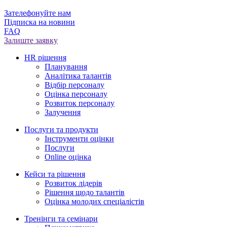
Зателефонуйте нам
Підписка на новини
FAQ
Залиште заявку
HR рішення
Планування
Аналітика талантів
Відбір персоналу
Оцінка персоналу
Розвиток персоналу
Залучення
Послуги та продукти
Інструменти оцінки
Послуги
Online оцінка
Кейси та рішення
Розвиток лідерів
Рішення щодо талантів
Оцінка молодих спеціалістів
Тренінги та семінари