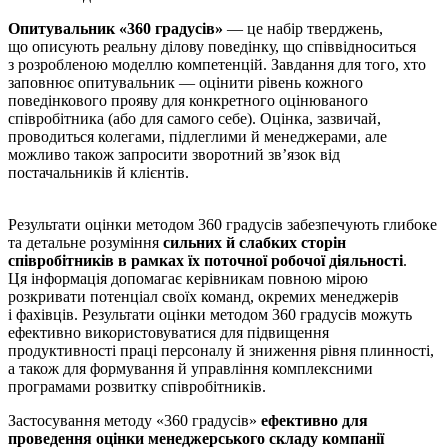
Опитувальник «360 градусів»
— це набір тверджень,
що описують реальну ділову поведінку, що співвідноситься
з розробленою моделлю компетенцій. Завдання для того, хто
заповнює опитувальник — оцінити рівень кожного
поведінкового прояву для конкретного оцінюваного
співробітника (або для самого себе). Оцінка, зазвичай,
проводиться колегами, підлеглими й менеджерами, але
можливо також запросити зворотний зв’язок від
постачальників й клієнтів.
Результати оцінки методом 360 градусів забезпечують глибоке
та детальне розуміння
сильних й слабких сторін
співробітників в рамках їх поточної робочої діяльності
.
Ця інформація допомагає керівникам повною мірою
розкривати потенціал своїх команд, окремих менеджерів
і фахівців. Результати оцінки методом 360 градусів можуть
ефективно використовуватися для підвищення
продуктивності праці персоналу й зниження рівня плинності,
а також для формування й управління комплексними
програмами розвитку співробітників.
Застосування методу «360 градусів»
ефективно для
проведення оцінки менеджерського складу компанії